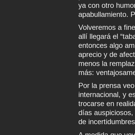
ya con otro humor,
apabullamiento. P
Volveremos a fin
allí llegará el “t
entonces algo ama
aprecio y de afect
menos la remplaz
más: ventajosame
Por la prensa veo
internacional, y e
trocarse en reali
días auspiciosos,
de incertidumbres
A medida que voy