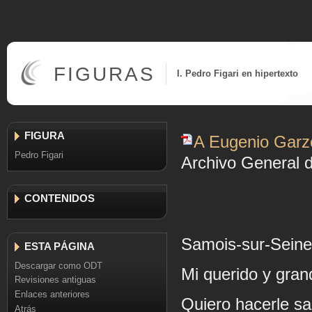
FIGURAS
I. Pedro Figari en hipertexto
FIGURA
A Eugenio Garz
Pedro Figari
Archivo General d
CONTENIDOS
Samois-sur-Seine
ESTA PÁGINA
Descargar como ODT
Mi querido y gran
Revisiones antiguas
Enlaces anteriores
Quiero hacerle s
Atrás