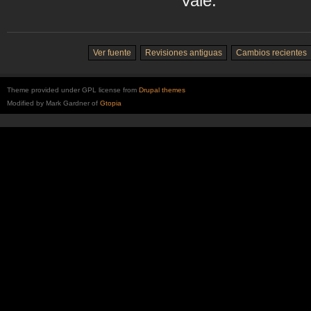
Vale.
Ver fuente
Revisiones antiguas
Cambios recientes
Theme provided under GPL license from
Drupal themes
Modified by Mark Gardner of
Gtopia