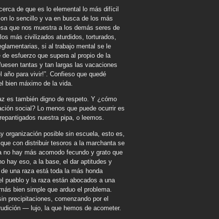
rca de que es lo elemental lo más difícil
on lo sencillo y va en busca de los más
, esa que nos muestra a los demás seres de
los más civilizados aturdidos, torturados,
amentarias, si al trabajo mental se le
 de esfuerzo que supera al propio de la
fuesen tantas y tan largas las vacaciones
l año para vivir!”. Confieso que quedé
l bien máximo de la vida.
laz es también digno de respeto. Y ¿cómo
zación social? Lo menos que puede ocurrir es
repantigados nuestra pipa, o leemos.
 organización posible sin escuela, esto es,
 que con distribuir tesoros a la marchanta se
ia no hay más acomodo fecundo y grato que
o hay eso, a la base, el dar aptitudes y
, de una raza está toda la más honda
el pueblo y la raza están abocados a una
más bien simple que arduo el problema.
sin precipitaciones, comenzando por el
erudición — lujo, la que hemos de acometer.