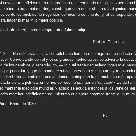
l enviarle tan oficiosamente estas líneas, mi estimado amigo, no vaya a atribu
atriótico, ultrapatriótico, diré, puesto que para mi se afecta a la dignidad raci
úcleo de los pueblos homogéneos de nuestro continente, y, al corresponder,
ara hacer lo más y lo mejor posible.
Queda de usted, como siempre, afectísimo amigo:
                                       Pedro Figari.
. S. — No solo esta cita, la del celebrado libro de rni amigo ilustre el docto
acer. Conversando con él y otros grandes intelectuales, se advierte la desa
o de los cerebros y sensorio, no, — lo cual sería demasiado ingenuo el pensa
o que pudo dar, y que demanda rectificaciones para sus ajustes y renovamient
quedan frente al problema social, donde se disputan la primacía los más opu
stá la ciencia política, si hemos de recomenzar por un “da capo”? Es de tal i
ecimentar la ideología mundial, y acaso se acuda entonces a los veneros del
podrá marchar indefinidamente, mientras que ahora estamos frente a un muro
París, Enero de 1930.
                                        P. F.