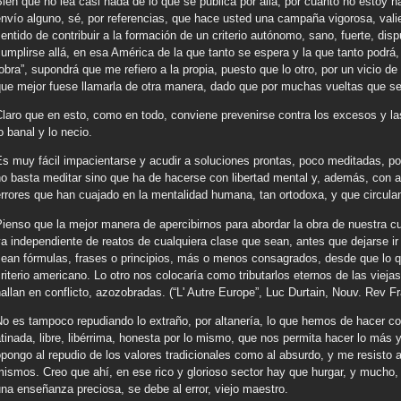
ien que no lea casi nada de lo que se publica por allá, por cuanto no estoy h
nvío alguno, sé, por referencias, que hace usted una campaña vigorosa, valie
entido de contribuir a la formación de un criterio autónomo, sano, fuerte, dis
umplirse allá, en esa América de la que tanto se espera y la que tanto podrá, 
obra”, supondrá que me refiero a la propia, puesto que lo otro, por un vicio d
que mejor fuese llamarla de otra manera, dado que por muchas vueltas que se
laro que en esto, como en todo, conviene prevenirse contra los excesos y la
o banal y lo necio.
Es muy fácil impacientarse y acudir a soluciones prontas, poco meditadas, p
o basta meditar sino que ha de hacerse con libertad mental y, además, con ac
errores que han cuajado en la mentalidad humana, tan ortodoxa, y que circul
ienso que la mejor manera de apercibirnos para abordar la obra de nuestra cu
a independiente de reatos de cualquiera clase que sean, antes que dejarse i
ean fórmulas, frases o principios, más o menos consagrados, desde que lo q
riterio americano. Lo otro nos colocaría como tributarlos eternos de las viej
allan en conflicto, azozobradas. (“L' Autre Europe”, Luc Durtain, Nouv. Rev F
o es tampoco repudiando lo extraño, por altanería, lo que hemos de hacer c
tinada, libre, libérrima, honesta por lo mismo, que nos permita hacer lo más 
pongo al repudio de los valores tradicionales como al absurdo, y me resisto a
ismos. Creo que ahí, en ese rico y glorioso sector hay que hurgar, y mucho,
na enseñanza preciosa, se debe al error, viejo maestro.