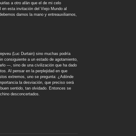
irlas a otro afán que el de mi celo
al en esta invitación del Viejo Mundo al
 debemos darnos la mano y entreauxiliarnos,
r Nepveu (Luc Durtain) sino muchas podría
zón consiguiente a un estado de agotamiento,
rlo —, sino de una civilización que ha dado
os. Al pensar en la perplejidad en que
estos extremos, uno se pregunta: ¿Adónde
mportancia la desviación, que preciso será
 buen sentido, tan olvidado. Entonces se
 chino desconcertados.