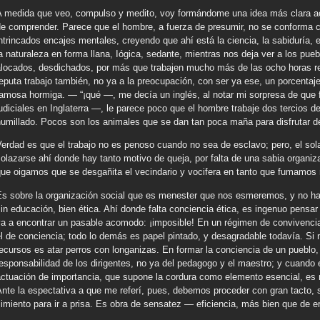
A medida que veo, compulso y medito, voy formándome una idea más clara ace
de comprender. Parece que el hombre, a fuerza de presumir, no se conforma c
ntrincados encajes mentales, creyendo que ahí está la ciencia, la sabiduría
a naturaleza en forma llana, Iógica, sedante, mientras nos deja ver a los pueb
locados, desdichados, por más que trabajen mucho más de las ocho horas regl
eputa trabajo también, no ya a la preocupación, con ser ya ese, un porcentaje
amosa hormiga. — “¡qué —, me decía un inglés, al notar mi sorpresa de que 
udiciales en Inglaterra —, le parece poco que el hombre trabaje dos tercios de
umillado. Pocos son los animales que se dan tan poca maña para disfrutar de
Verdad es que el trabajo no es penoso cuando no sea de esclavo; pero, el so
olazarse ahí donde hay tanto motivo de queja, por falta de una sabia organi
que oigamos que se desgañita el vecindario y vocifera en tanto que fumamos 
Es sobre la organización social que es menester que nos esmeremos, y no hay
in educación, bien ética. Ahí donde falta conciencia ética, es ingenuo pensar
va a encontrar un pasable acomodo: ¡imposible! En un régimen de convivenc
l de conciencia; todo lo demás es papel pintado, y desagradable todavía. Si n
ecursos es atar perros con longanizas. En formar la conciencia de un pueblo
esponsabilidad de los dirigentes, no ya del pedagogo y el maestro; y cuando 
actuación de importancia, que supone la cordura como elemento esencial, es 
nte la espectativa a que me referí, pues, debemos proceder con gran tacto, 
imiento para ir a prisa. Es obra de sensatez — eficiencia, más bien que de 