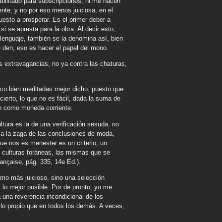
abilitado para subscripciones, ni me hacen
nte, y no por eso menos juiciosa, en el
puesto a prosperar. Es el primer deber a
si se apresta para la obra. Al decir esto,
e lenguaje, también se la denomina así, bien
 den, eso es hacer el papel del mono.
s extravagancias, no ya contra las chaturas,
oco bien meditadas mejor dicho, puesto que
ierto, lo que no es fácil, dada la suma de
an como moneda corriente.
ltura es la de una verificación sesuda, no
r a la zaga de las conclusiones de moda,
ue nos es menester es un criterio, un
as culturas foráneas, las mismas que se
rançaise, pág. 335, 14e Éd.).
omo más juicioso, sino una selección
y lo mejor posible. Por de pronto, yo me
 una reverencia incondicional de los
 lo propio que en todos los demás. A veces,