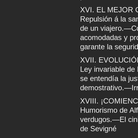
XVI. EL MEJOR
Repulsión á la s
de un viajero.—C
acomodadas y pro
garante la segurid
XVII. EVOLUCIÓ
Ley invariable d
se entendía la ju
demostrativo.—Ir
XVIII. ¡COMIE
Humorismo de Alf
verdugos.—El cin
de Sevigné