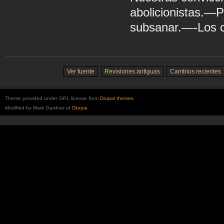
abolicionistas.—P
subsanar.—-Los c
Ver fuente
Revisiones antiguas
Cambios recientes
Theme provided under GPL license from
Drupal themes
Modified by Mark Gardner of
Gtopia