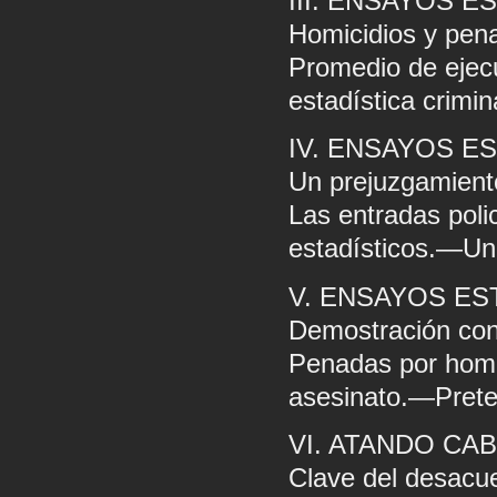
III. ENSAYOS E
Homicidios y pen
Promedio de eje
estadística crimin
IV. ENSAYOS E
Un prejuzgamient
Las entradas pol
estadísticos.—Una 
V. ENSAYOS ES
Demostración con
Penadas por homi
asesinato.—Pretex
VI. ATANDO CA
Clave del desacu