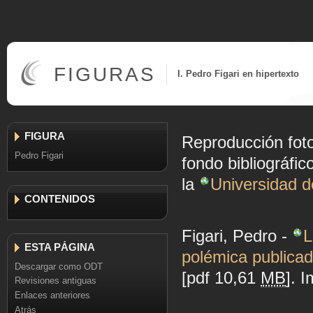
FIGURAS
I. Pedro Figari en hipertexto
FIGURA
Reproducción fotog
Pedro Figari
fondo bibliográfic
la
Universidad d
CONTENIDOS
Figari, Pedro -
L
ESTA PÁGINA
polémica publicad
Descargar como ODT
[pdf 10,61
MB
]. 
Revisiones antiguas
Enlaces anteriores
Atrás