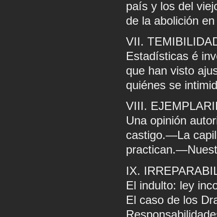
país y los del v
de la abolición en 
VII. TEMIBILIDA
Estadísticas é i
que han visto aju
quiénes se intimi
VIII. EJEMPLAR
Una opinión autor
castigo.—La capil
practican.—Nuestr
IX. IRREPARABI
El indulto: ley in
El caso de los Dra
Responsabilidade