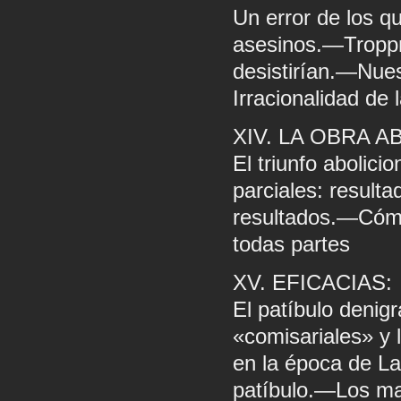
Un error de los 
asesinos.—Tropp
desistirían.—Nue
Irracionalidad de 
XIV. LA OBRA A
El triunfo abolic
parciales: resulta
resultados.—Cómo 
todas partes
XV. EFICACIAS:
El patíbulo denig
«comisariales» y 
en la época de La
patíbulo.—Los ma