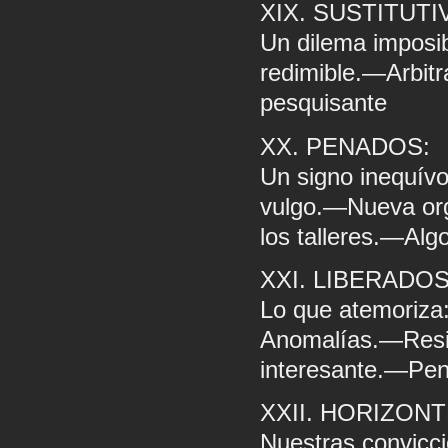
XIX. SUSTITUTI
Un dilema imposi
redimible.—Arbitr
pesquisante
XX. PENADOS:
Un signo inequív
vulgo.—Nueva org
los talleres.—Alg
XXI. LIBERADOS
Lo que atemoriza:
Anomalías.—Resis
interesante.—Pen
XXII. HORIZONT
Nuestras convicci