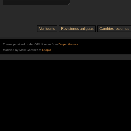
Ver fuente
Revisiones antiguas
Cambios recientes
Theme provided under GPL license from
Drupal themes
Modified by Mark Gardner of
Gtopia