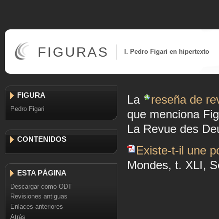
FIGURAS
I. Pedro Figari en hipertexto
FIGURA
La
reseña de re
Pedro Figari
que menciona Fig
La Revue des Deu
CONTENIDOS
Existe-t-il une 
Mondes, t. XLI, 
ESTA PÁGINA
Descargar como ODT
Revisiones antiguas
Enlaces anteriores
Atrás